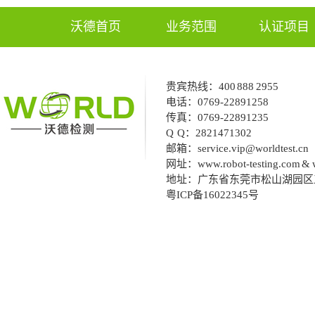
沃德首页
业务范围
认证项目
贵宾热线：
400 888 2955
电话：
0769-22891258
传真：
0769-22891235
Q Q：
2821471302
邮箱：
service.vip@worldtest.c
网址：
www.robot-testing.com & 
地址：广东省东莞市松山湖园区
粤ICP备16022345号