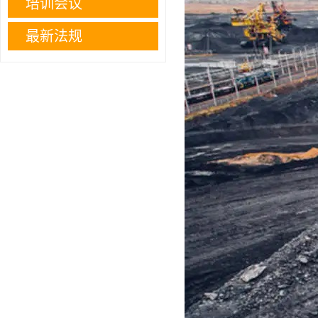
培训会议
最新法规