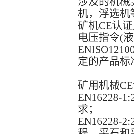
涉及的机械
机，浮选机
矿机CE认证主
电压指令(
ENISO1210
定的产品标
矿用机械C
EN1622
求；
EN1622
程、采石和